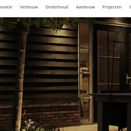
ovatie
Verbouw
Onderhoud
Aanbouw
Projecten
Uitbouw
Klik hier