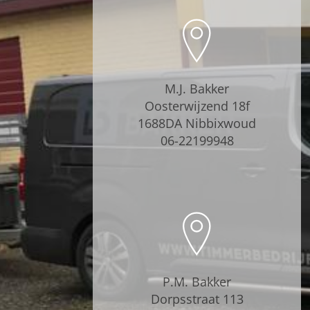
M.J. Bakker
Oosterwijzend 18f
1688DA Nibbixwoud
06-22199948
P.M. Bakker
Dorpsstraat 113